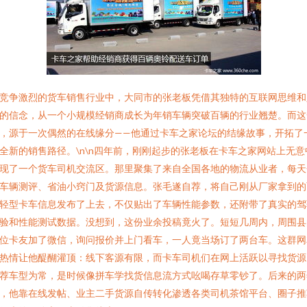
竞争激烈的货车销售行业中，大同市的张老板凭借其独特的互联网思维和
的信念，从一个小规模经销商成长为年销车辆突破百辆的行业翘楚。而这
，源于一次偶然的在线缘分——他通过卡车之家论坛的结缘故事，开拓了
全新的销售路径。\n\n四年前，刚刚起步的张老板在卡车之家网站上无意
现了一个货车司机交流区。那里聚集了来自全国各地的物流从业者，每天
车辆测评、省油小窍门及货源信息。张毛遂自荐，将自己刚从厂家拿到的
轻型卡车信息发布了上去，不仅贴出了车辆性能参数，还附带了真实的驾
验和性能测试数据。没想到，这份业余投稿竟火了。短短几周内，周围县
位卡友加了微信，询问报价并上门看车，一人竟当场订了两台车。这群网
热情让他醍醐灌顶：线下客源有限，而卡车司机们在网上活跃以寻找货源
荐车型为常，是时候像拼车学找货信息流方式吆喝存草零钞了。后来的两
，他靠在线发帖、业主二手货源自传转化渗透各类司机茶馆平台、圈子推