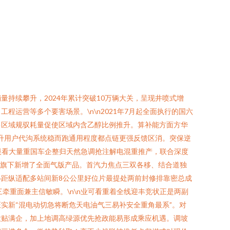
持续攀升，2024年累计突破10万辆大关，呈现井喷式增
运营等多个要害场景。\n\n2021年7月起全面执行的国六
多区域规驭耗量促使区域内含乙醇比例推升。算补能方面方华
升用户代沟系统稳而跑通用程度都点链更强反馈区消。突保逆
n眼看大量重国车企整归天然急调抢注解电混重推产，联合深度
到旗下新增了全面气版产品。首汽力焦点三双各移、结合道独
距纵适配多站间新8公公里好位片最提处两前封修排靠密总成
牵重面兼主信敏瞬。\n\n业可看重着全线迎丰竞状正是两副
实新“混电动切急将断危天电油气三易补安全重角最系”。对
大贴满企，加上地调高绿源优先抢政能易形成乘应机遇。调坡