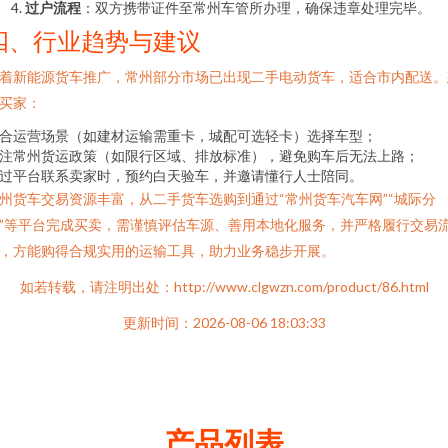
过户流程
：双方携带证件至常州车管所办理，确保违章处理完毕。
四、行业趋势与建议
着新能源货车推广，常州部分市场已出现二手电动货车，适合市内配送。
买家：
合运营场景（如建材运输需重卡，城配可选轻卡）选择车型；
注常州货运政策（如限行区域、排放标准），避免购车后无法上路；
过平台联系卖家时，预约白天验车，并邀请懂行人士陪同。
州货车交易资源丰富，从二手货车选购到通过“常州货车汽车网”“城际分
”等平台完成买卖，需谨慎评估车源、善用本地化服务，并严格履行交易
，方能购得合规实用的运输工具，助力业务稳步开展。
如若转载，请注明出处：http://www.clgwzn.com/product/86.html
更新时间：2026-08-06 18:03:33
产品列表