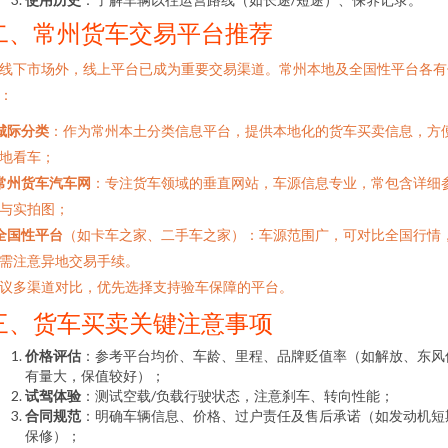
二、常州货车交易平台推荐
线下市场外，线上平台已成为重要交易渠道。常州本地及全国性平台各有
：
城际分类
：作为常州本土分类信息平台，提供本地化的货车买卖信息，方
地看车；
常州货车汽车网
：专注货车领域的垂直网站，车源信息专业，常包含详细
与实拍图；
全国性平台
（如卡车之家、二手车之家）：车源范围广，可对比全国行情
需注意异地交易手续。
议多渠道对比，优先选择支持验车保障的平台。
三、货车买卖关键注意事项
价格评估
：参考平台均价、车龄、里程、品牌贬值率（如解放、东风
有量大，保值较好）；
试驾体验
：测试空载/负载行驶状态，注意刹车、转向性能；
合同规范
：明确车辆信息、价格、过户责任及售后承诺（如发动机短
保修）；