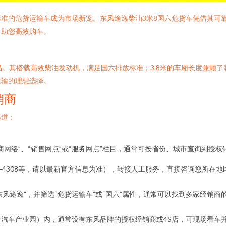
准的危货运输车成为市场新宠。东风途逸柴油3米8国六危货车凭借其可
，助您高效购车。
品。其搭载高效柴油发动机，满足国六排放标准；3.8米的车厢长度兼顾
运输的理想选择。
销商
渠道：
网络”、“销售网点”或“服务网点”栏目，通常可按省份、城市查询到授
23-4308等，请以最新官方信息为准），转接人工服务，直接咨询您所
东风途逸”，并筛选“危货运输车”或“国六”属性，通常可以找到多家经销
汽车产业园）内，通常设有东风品牌的授权经销商或4S店，可现场看车