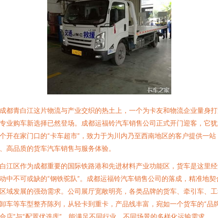
成都青白江这片物流与产业交织的热土上，一个为卡友和物流企业量身打
专业购车新选择已然登场。成都运福铃汽车销售公司正式开门迎客，它犹
个开在家门口的“卡车超市”，致力于为川内乃至西南地区的客户提供一站
、高品质的货车汽车销售与服务体验。
白江区作为成都重要的国际铁路港和先进材料产业功能区，货车是这里经
动中不可或缺的“钢铁驼队”。成都运福铃汽车销售公司的落成，精准地契
区域发展的强劲需求。公司展厅宽敞明亮，各类品牌的货车、牵引车、工
卸车等车型整齐陈列，从轻卡到重卡，产品线丰富，宛如一个货车的“品
合店”与“配置优选库”，能满足不同行业、不同场景的多样化运输需求。