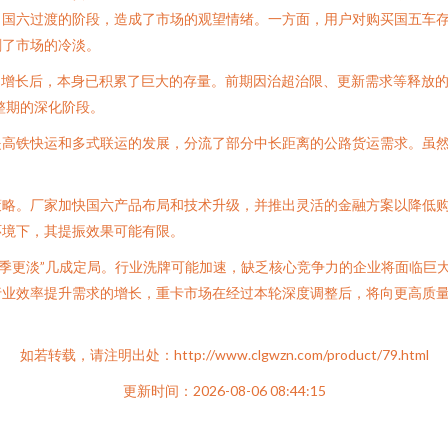
向国六过渡的阶段，造成了市场的观望情绪。一方面，用户对购买国五车
剧了市场的冷淡。
的高速增长后，本身已积累了巨大的存量。前期因治超治限、更新需求等释
整期的深化阶段。
是高铁快运和多式联运的发展，分流了部分中长距离的公路货运需求。虽
策略。厂家加快国六产品布局和技术升级，并推出灵活的金融方案以降低
环境下，其提振效果可能有限。
“淡季更淡”几成定局。行业洗牌可能加速，缺乏核心竞争力的企业将面临
行业效率提升需求的增长，重卡市场在经过本轮深度调整后，将向更高质
如若转载，请注明出处：http://www.clgwzn.com/product/79.html
更新时间：2026-08-06 08:44:15