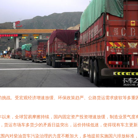
有的挑战。受宏观经济增速放缓、环保政策趋严、公路货运需求疲软等多重
9年以来，全球贸易摩擦持续，国内固定资产投资增速放缓，制造业景气度
前，货运市场车多货少的矛盾日益突出，运价持续低迷，使得现有车主更
范围内对柴油货车污染治理的力度不断加大，多地提前实施国六排放标准