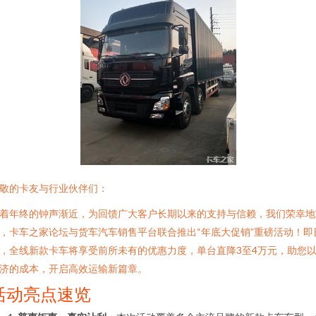
敬的卡友与行业伙伴们：
着年终的钟声渐近，为回馈广大客户长期以来的支持与信赖，我们荣幸地
，卡车之家论坛与货车汽车销售平台联合推出“年底大促销”重磅活动！即
，全线新款卡车将享受前所未有的优惠力度，单台直降3至4万元，助您
济的成本，开启高效运输新篇章。
活动亮点速览