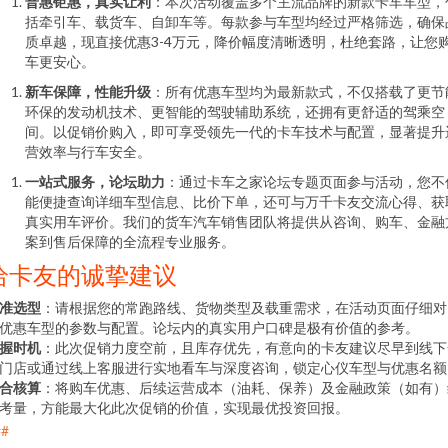
普惠钜惠，真实让利
：本次活动覆盖多个主流品牌的新款卡车车型，
括牵引车、载货车、自卸车等。每款参与车型均经过严格筛选，确保
质卓越，现直接优惠3-4万元，降价幅度清晰透明，杜绝套路，让您
车更安心。
新车保障，性能升级
：所有优惠车型均为最新款式，不仅搭载了更节
环保的发动机技术、更智能的驾驶辅助系统，还拥有更舒适的驾乘空
间。以促销价购入，即可享受领先一代的卡车技术与配置，显著提升
营效率与行车安全。
一站式服务，论坛助力
：通过卡车之家论坛专题页面参与活动，您不
能便捷查询详细车型信息、比价下单，还可与万千卡友交流心得、获
真实用车评价。我们的货车汽车销售团队将提供从咨询、购车、金融
案到售后保障的全流程专业服务。
给卡友的诚挚建议
准选型
：请根据您的常跑路线、货物类型及载重需求，在活动页面仔细对
优惠车型的参数与配置。论坛内的真实用户口碑是极有价值的参考。
握时机
：此次促销力度空前，且库存优先，有意向的卡友建议尽早到线下
门店或通过线上客服进行实地看车与深度咨询，锁定心仪车型与优惠名额
合核算
：将购车优惠、后续运营成本（油耗、保养）及金融政策（如有）
考量，方能最大化此次促销的价值，实现最优投资回报。
##